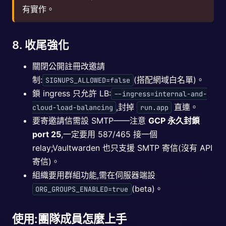
有實作。
8. 收尾強化
關閉公開註冊改邀請
制:
(搭配網域白名單)。
SIGNUPS_ALLOWED=false
鎖 ingress 只允許 LB:
--ingress=internal-and-
,封掉
直連。
cloud-load-balancing
run.app
要寄邀請信需設 SMTP——注意
GCP 永久封鎖
port 25
,一定要用 587/465 接一個
relay;Vaultwarden 也只支援 SMTP 寄信(沒有 API
寄信)。
組織要用群組功能,需在伺服器端設
(beta)。
ORG_GROUPS_ENABLED=true
使用:團隊成員怎麼上手