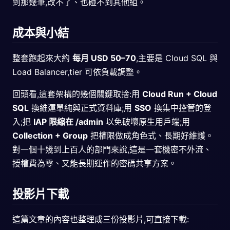
到那幾筆,改不了、也碰不到其他組。
成本與小結
整套跑起來大約
每月 USD 50–70
,主要是 Cloud SQL 與
Load Balancer,tier 可依負載調整。
回頭看,這套架構的幾個關鍵取捨:用
Cloud Run + Cloud
SQL
換維運單純與正式資料庫;用
SSO
換集中控管的登
入;把
IAP 限縮在 /admin
以免破壞原生用戶端;用
Collection + Group
把權限做成角色式、長期好維護。
對一個十幾到上百人的部門來說,這是一套機密不外流、
授權費為零、又能長期運作的密碼共享方案。
投影片下載
這篇文章的內容也整理成三份投影片,可直接下載: