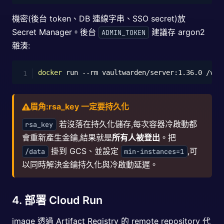
機密(後台 token、DB 連線字串、SSO secret)放
Secret Manager。後台
建議存 argon2
ADMIN_TOKEN
雜湊:
Copy
docker
 run 
--rm
 vaultwarden/server:1.36.0 /vau
眉角:rsa_key 一定要持久化
若沒落在持久化儲存,每次容器冷啟動都
rsa_key
會重新產生金鑰,結果就是
所有人被登出
。把
掛到 GCS、並設定
,可
/data
min-instances=1
以同時解決金鑰持久化與冷啟動延遲。
4. 部署 Cloud Run
image 透過 Artifact Registry 的 remote repository 代