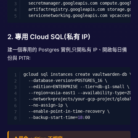
  secretmanager.googleapis.com compute.googlea
  artifactregistry.googleapis.com storage.goog
2. 專用 Cloud SQL(私有 IP)
建一個專用的 Postgres 實例,只開私有 IP、開啟每日備
份與 PITR:
Copy
gcloud sql instances create vaultwarden-db 
\
  --database-version
=
POSTGRES_16 
\
--edition
=
ENTERPRISE 
--tier
=
db-g1-small 
\
--region
=
asia-east1 --availability-type
=
ZONA
--network
=
projects/your-gcp-project/global/n
  --no-assign-ip 
\
  --enable-point-in-time-recovery 
\
  --backup-start-time
=
18