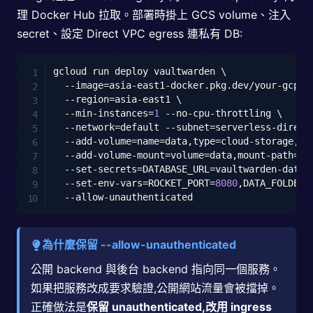
理 Docker Hub 拉取。部署時掛上 GCS volume、注入
secret、設定 Direct VPC egress 連私有 DB:
Copy
gcloud run deploy vaultwarden 
\
--image
=
asia-east1-docker.pkg.dev/your-gcp-p
--region
=
asia-east1 
\
  --min-instances
=
1
 --no-cpu-throttling 
\
--network
=
default 
--subnet
=
serverless-direct
  --add-volume
=
name
=
data,type
=
cloud-storage,bu
  --add-volume-mount
=
volume
=
data,mount-path
=
/d
  --set-secrets
=
DATABASE_URL
=
vaultwarden-datab
  --set-env-vars
=
ROCKET_PORT
=
8080
,DATA_FOLDER
=
為什麼保留 --allow-unauthenticated
公開 backend 與後台 backend 指向同一個服務。
如果把服務改成要求驗證,公開網站流量會被擋掉。
正確做法是
保留 unauthenticated,改用 ingress