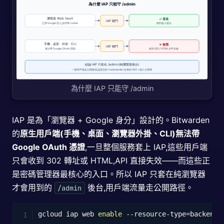
為什麼 IAP 只能守 /admin
IAP 是為「瀏覽器 + Google 身分」設計的。Bitwarden
的
原生用戶端(手機、桌面、瀏覽器外掛、CLI)無法帶
Google OAuth 憑證
,一旦整個服務套上 IAP,這些用戶端
只會收到 302 轉址或 HTML,API 直接失效——而這些正
是密碼管理器最核心的入口。所以 IAP 只套在純瀏覽器
才會用到的
後台,用戶端流量走公開路徑。
/admin
Copy
gcloud iap web 
enable
 --resource-type
=
backend-