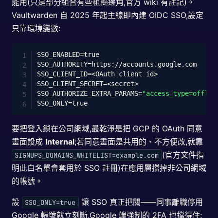
能用(只是部分組合有些粗糙邊角,官方 wiki 有註記)。
Vaultwarden 自 2025 年起主線即內建 OIDC SSO,設定
只靠環境變數:
Copy
SSO_ENABLED
=
SSO_AUTHORITY
=
SSO_CLIENT_ID
=
<
OAuth client id
>
SSO_CLIENT_SECRET
=
<
secret
>
SSO_AUTHORIZE_EXTRA_PARAMS
=
"access_type=offlin
SSO_ONLY
=
要把登入鎖在公司網域,最乾淨是把 GCP 的 OAuth 同意
畫面設成
Internal
;若同意畫面是共用的、不方便改,就靠
(官方文件指
SIGNUPS_DOMAINS_WHITELIST=example.com
明此白名單會套用於 SSO 註冊)在應用層擋掉非公司網域
的帳號。
設
讓 SSO 真正把關——同事離職停用
SSO_ONLY=true
Google 帳號就立刻斷,Google 端強制的 2FA 也擋得住;