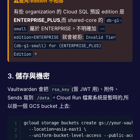
眉角:edition 不相容
有些 organization 的 Cloud SQL 預設 edition 是
ENTERPRISE_PLUS
,而 shared-core 的
db-g1-
屬於 ENTERPRISE。不明確加
small
--
就會被拒:
edition=ENTERPRISE
Invalid Tier
(db-g1-small) for (ENTERPRISE_PLUS)
。
Edition
3. 儲存與機密
Vaultwarden 會把
(簽 JWT 用)、附件、
rsa_key
Sends 寫到
。Cloud Run 檔案系統是暫時的,所
/data
以掛一個 GCS bucket 上去:
Copy
gcloud storage buckets create gs://your-vault-
--location
=
asia-east1 
\