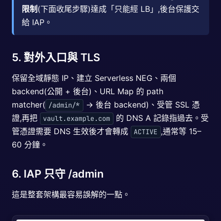
限制
(下面收尾步驟)達成「只能經 LB」,後台保護交
給 IAP。
5. 對外入口與 TLS
保留全域靜態 IP、建立 Serverless NEG、兩個
backend(公開 + 後台)、URL Map 的 path
matcher(
→ 後台 backend)、受管 SSL 憑
/admin/*
證,再把
的 DNS A 記錄指過去。受
vault.example.com
管憑證需要 DNS 生效後才會轉成
,通常等 15–
ACTIVE
60 分鐘。
6. IAP 只守 /admin
這是整套架構最容易誤解的一點。