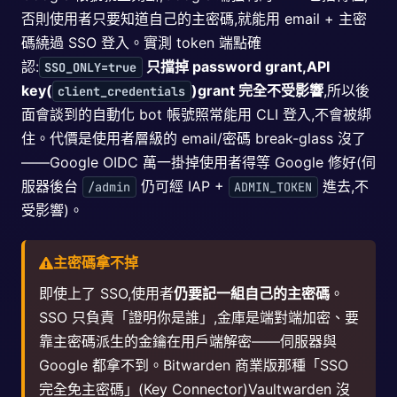
否則使用者只要知道自己的主密碼,就能用 email + 主密
碼繞過 SSO 登入。實測 token 端點確
認:
只擋掉 password grant,API
SSO_ONLY=true
key(
)grant 完全不受影響
,所以後
client_credentials
面會談到的自動化 bot 帳號照常能用 CLI 登入,不會被綁
住。代價是使用者層級的 email/密碼 break-glass 沒了
——Google OIDC 萬一掛掉使用者得等 Google 修好(伺
服器後台
仍可經 IAP +
進去,不
/admin
ADMIN_TOKEN
受影響)。
主密碼拿不掉
即使上了 SSO,使用者
仍要記一組自己的主密碼
。
SSO 只負責「證明你是誰」,金庫是端對端加密、要
靠主密碼派生的金鑰在用戶端解密——伺服器與
Google 都拿不到。Bitwarden 商業版那種「SSO
完全免主密碼」(Key Connector)Vaultwarden 沒